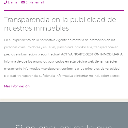
Llamar
Enviar email
Transparencia en la publicidad de
nuestros inmuebles
En cumplimiento de la normativa vigente en materia de protección de las
personas consumidoras y usuarias, publicidad inmobiliaria, transparencia en
precios e información precontractual,
ACTIVA NORTE GESTIÓN INMOBILIARIA
informa de que los anuncios publicados en esta página web tienen carácter
meramente informativo y se elaboran conforme a los principios de veracidad,
claridad, transparencia, suficiencia informativa e intentar no inducción a error.
Mas información
Si no encuentras lo que