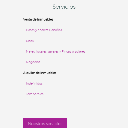
Servicios
Venta de inmuebles
Casas y chalets
Cabañas
Pisos
Naves, locales, garajes y Fincas o solares
Negocios
Alquiler de inmuebles
Indefinidos
Temporales
Nuestros servicios