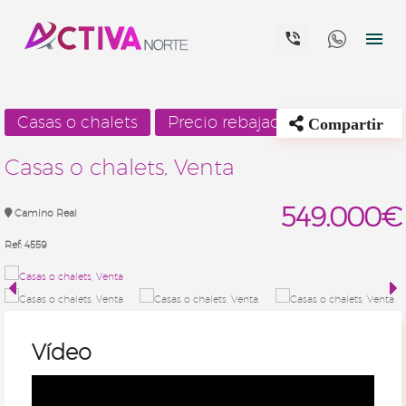


Casas o chalets
Precio rebajado
Compartir
Casas o chalets, Venta
549.000€
Camino Real
Ref:
4559
Vídeo