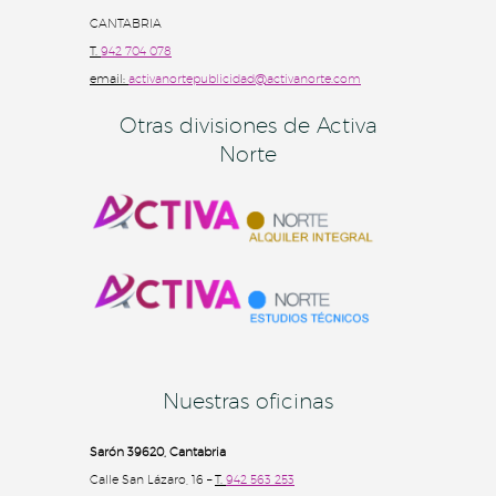
CANTABRIA
T.
942 704 078
email:
activanortepublicidad@activanorte.com
Otras divisiones de Activa
Norte
Nuestras oficinas
Sarón 39620, Cantabria
Calle San Lázaro, 16 –
T.
942 563 253