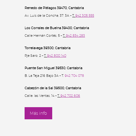
Renedo de Piélagos 39470, Cantabria
Av. Luis de la Concha, 37, 3A –
T.
942 305 555
Los Corrales de Buelna 39400
, Cantabria
Calle Hernán Cortés, 5 –
T.
942 834 283
Torrelavega 39300
, Cantabria
Pje Saro, 2 –
T.
942 800 140
Puente San Miguel 39530, Cantabria
B. La Teja 216 Bajo 3A – T.
942 704 078
Cabezón de la Sal 39500
, Cantabria
Calle. las Ventas, 14 –
T.
942 702 606
Más info