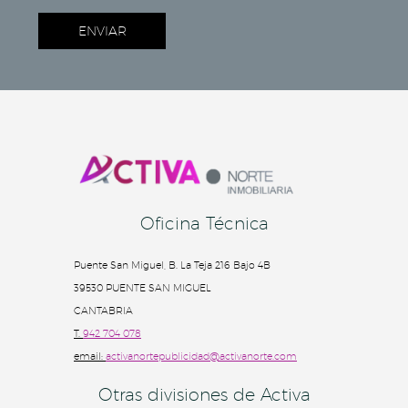
Oficina Técnica
Puente San Miguel, B. La Teja 216 Bajo 4B
39530 PUENTE SAN MIGUEL
CANTABRIA
T.
942 704 078
email:
activanortepublicidad@activanorte.com
Otras divisiones de Activa