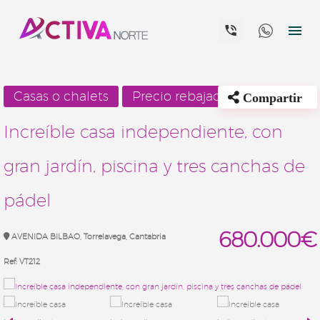


Casas o chalets
Precio rebajado
Compartir
Increíble casa independiente, con
gran jardín, piscina y tres canchas de
pádel
680.000€
AVENIDA BILBAO, Torrelavega, Cantabria
Ref:
VT212