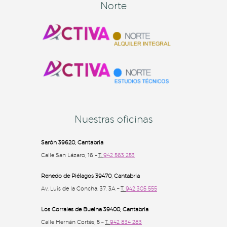
Norte
Nuestras oficinas
Sarón 39620, Cantabria
Calle San Lázaro, 16 –
T.
942 563 253
Renedo de Piélagos 39470, Cantabria
Av. Luis de la Concha, 37, 3A –
T.
942 305 555
Los Corrales de Buelna 39400
, Cantabria
Calle Hernán Cortés, 5 –
T.
942 834 283