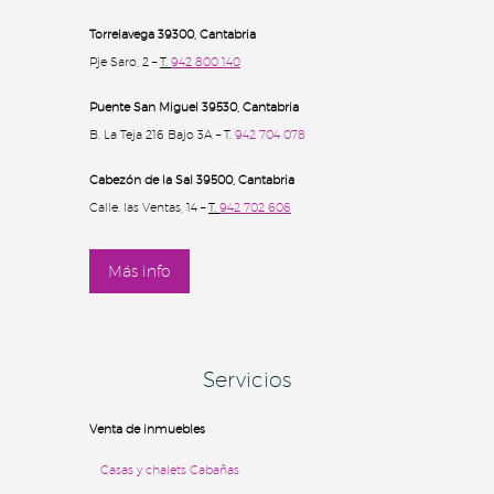
Torrelavega 39300
, Cantabria
Pje Saro, 2 –
T.
942 800 140
Puente San Miguel 39530, Cantabria
B. La Teja 216 Bajo 3A – T.
942 704 078
Cabezón de la Sal 39500
, Cantabria
Calle. las Ventas, 14 –
T.
942 702 606
Más info
Servicios
Venta de inmuebles
Casas y chalets
Cabañas