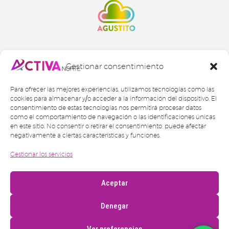
Gestionar consentimiento
Para ofrecer las mejores experiencias, utilizamos tecnologías como las
cookies para almacenar y/o acceder a la información del dispositivo. El
consentimiento de estas tecnologías nos permitirá procesar datos
como el comportamiento de navegación o las identificaciones únicas
en este sitio. No consentir o retirar el consentimiento, puede afectar
negativamente a ciertas características y funciones.
Gestionar los servicios
2024 © Activa Norte Gestión Inmobiliaria SL
Aviso legal
Política de privacidad
Aceptar
Cookies
Política de transparencia
Denegar
CRM IA Gestión
–
Diseño y desarrollo Semilla
Proyectos
Ver preferencias