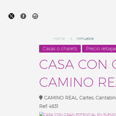




Home
inmueble
Casas o chalets
Precio rebaj
CASA CON 
CAMINO RE
CAMINO REAL, Cartes, Cantabri
Ref:
4631