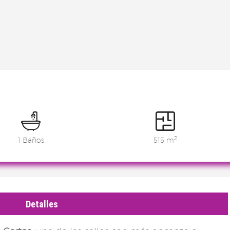
2
1 Baños
515 m
Detalles