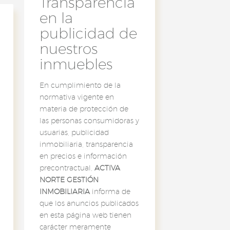
Transparencia
en la
publicidad de
nuestros
inmuebles
En cumplimiento de la
normativa vigente en
materia de protección de
las personas consumidoras y
usuarias, publicidad
inmobiliaria, transparencia
en precios e información
precontractual,
ACTIVA
NORTE GESTIÓN
INMOBILIARIA
informa de
que los anuncios publicados
en esta página web tienen
carácter meramente