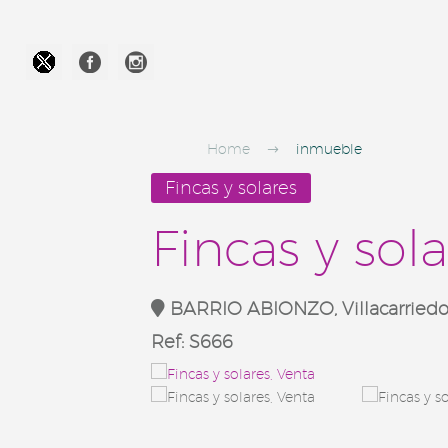




Home
inmueble
Fincas y solares
Fincas y sol
BARRIO ABIONZO, Villacarriedo,
Ref:
S666