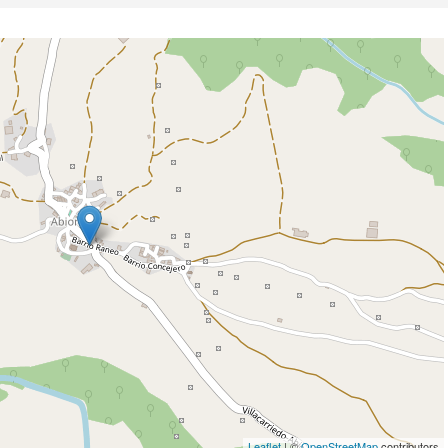
Leaflet
| ©
OpenStreetMap
contributors