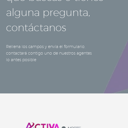
alguna pregunta,
contáctanos
Rellena los campos y envía el formulario,
contactará contigo uno de nuestros agentes
lo antes posible