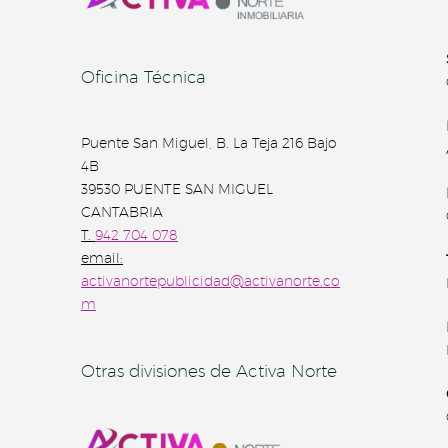
Oficina Técnica
Puente San Miguel, B. La Teja 216 Bajo
4B
39530 PUENTE SAN MIGUEL
CANTABRIA
T.
942 704 078
email:
activanortepublicidad@activanorte.co
m
Otras divisiones de Activa Norte