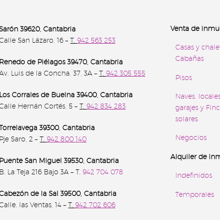
Venta de inmu
Sarón 39620, Cantabria
Calle San Lázaro, 16 –
T.
942 563 253
Casas y chale
Cabañas
Renedo de Piélagos 39470, Cantabria
Av. Luis de la Concha, 37, 3A –
T.
942 305 555
Pisos
Los Corrales de Buelna 39400
, Cantabria
Naves, locales
Calle Hernán Cortés, 5 –
T.
942 834 283
garajes y Finc
solares
Torrelavega 39300
, Cantabria
Negocios
Pje Saro, 2 –
T.
942 800 140
Alquiler de in
Puente San Miguel 39530, Cantabria
B. La Teja 216 Bajo 3A – T.
942 704 078
Indefinidos
Cabezón de la Sal 39500
, Cantabria
Temporales
Calle. las Ventas, 14 –
T.
942 702 606