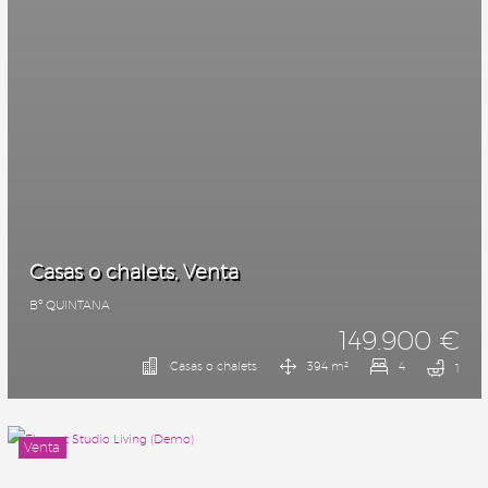
Casas o chalets, Venta
Bº QUINTANA
149.900 €
Casas o chalets
394 m²
4
1
Venta