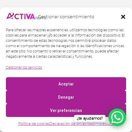
Gestionar consentimiento
Para ofrecer las mejores experiencias, utilizamos tecnologías como las
cookies para almacenar y/o acceder a la información del dispositivo. El
consentimiento de estas tecnologías nos permitirá procesar datos
como el comportamiento de navegación o las identificaciones únicas
en este sitio. No consentir o retirar el consentimiento, puede afectar
negativamente a ciertas características y funciones.
Gestionar los servicios
Aceptar
Denegar
Ver preferencias
¿te ayudamos?
Política de cookies
Declaración de privacidad
Impressum