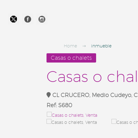




Home
inmueble
Casas o chalets
Casas o chal
CL CRUCERO, Medio Cudeyo, C
Ref:
S680