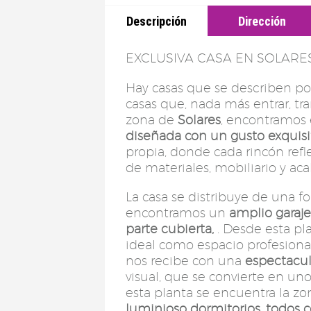
Descripción
Dirección
EXCLUSIVA CASA EN SOLARE
Hay casas que se describen por
casas que, nada más entrar, tr
zona de
Solares
, encontramos
diseñada con un gusto exquisi
propia, donde cada rincón refl
de materiales, mobiliario y ac
La casa se distribuye de una f
encontramos un
amplio garaje
parte cubierta,
. Desde esta pl
ideal como espacio profesional o
nos recibe con una
espectacul
visual, que se convierte en un
esta planta se encuentra la 
luminioso dormitorios, todos