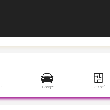
2
os
1 Garajes
280 m