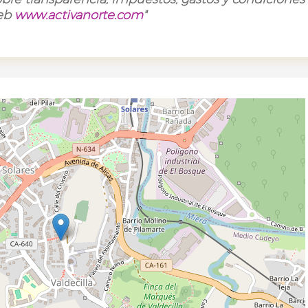
web
www.activanorte.com
"