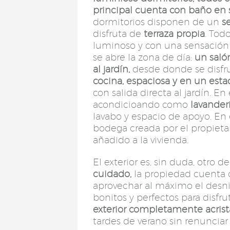
principal cuenta con baño en su
dormitorios disponen de un
s
disfruta de
terraza propia
. Tod
luminoso y con una sensación de
se abre la zona de día:
un saló
al jardín,
desde donde se disfr
cocina, espaciosa y en un est
con salida directa al jardín. 
acondicioando como
lavander
lavabo y espacio de apoyo. 
bodega creada por el propietar
añadido a la vivienda.
El exterior es, sin duda, otro 
cuidado,
la propiedad cuenta
aprovechar al máximo el desnive
bonitos y perfectos para disfr
exterior completamente acrist
tardes de verano sin renunciar