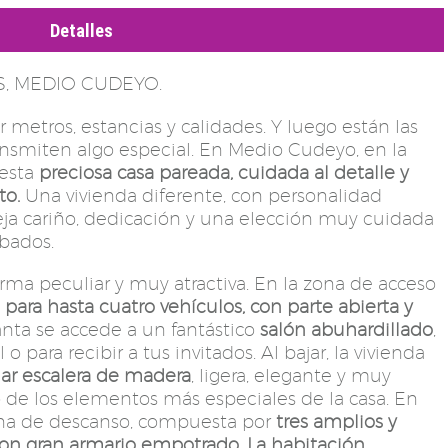
Detalles
S, MEDIO CUDEYO.
 metros, estancias y calidades. Y luego están las
ansmiten algo especial. En Medio Cudeyo, en la
 esta
preciosa casa pareada, cuidada al detalle y
to.
Una vivienda diferente, con personalidad
eja cariño, dedicación y una elección muy cuidada
abados.
orma peculiar y muy atractiva. En la zona de acceso
 para hasta cuatro vehículos, con parte abierta y
anta se accede a un fantástico
salón abuhardillado
,
 para recibir a tus invitados. Al bajar, la vivienda
ar escalera de madera
, ligera, elegante y muy
o de los elementos más especiales de la casa. En
zona de descanso, compuesta por
tres amplios y
 con gran armario empotrado
.
La habitación