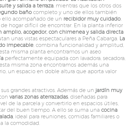
ite y salida a terraza
, mientras que los otros dos
egundo baño
completo y uno de ellos también
o ello acompañado de un
recibidor muy cuidado
,
 hogar difícil de encontrar. En la planta inferior
n amplio, acogedor, con chimenea y salida directa
utan unas vistas espectaculares a Peña Cabarga.
La
ado impecable
, combina funcionalidad y amplitud,
En esta misma planta encontramos un aseo
ía
perfectamente equipada con lavadora, secadora,
En esta misma zona encontramos además una
io, un espacio en doble altura que aporta valor
de sus grandes atractivos. Además de un
jardín muy
 con
varias zonas aterrazadas
, diseñadas para
l de la parcela y convertirlo en espacios útiles,
utar del buen tiempo. A ello se suma una
cocina
alada
, ideal para reuniones, comidas familiares o
 a la comodidad.