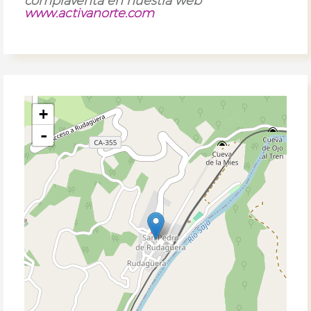
compraventa en nuestra web
www.activanorte.com
+
-