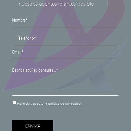
nuestros agentes lo antes posible
He leído y acepto la
política de privacidad*