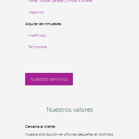
Naves, locales, garajes y Fincas o solares
Negocios
Alquiler de inmuebles
Indefinidos
Temporales
Nuestros servicios
Nuestros valores
Cercanía al cliente
Nuestra distribución en oficinas pequeñas en distintos