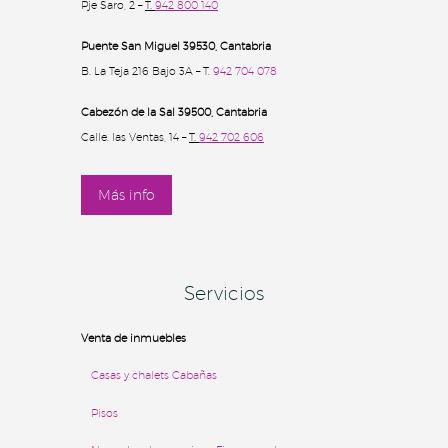
Pje Saro, 2 –
T.
942 800 140
Puente San Miguel 39530, Cantabria
B. La Teja 216 Bajo 3A – T.
942 704 078
Cabezón de la Sal 39500
, Cantabria
Calle. las Ventas, 14 –
T.
942 702 606
Más info
Servicios
Venta de inmuebles
Casas y chalets
Cabañas
Pisos