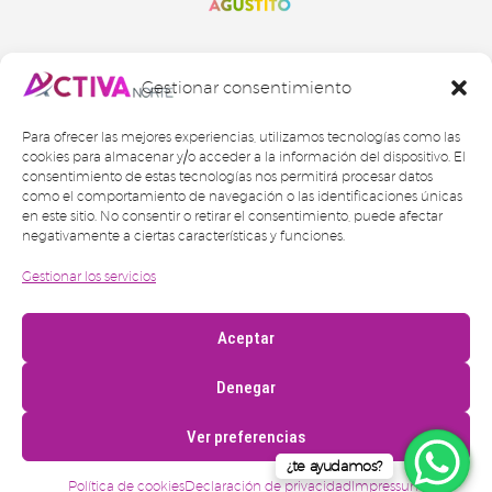
Gestionar consentimiento
Para ofrecer las mejores experiencias, utilizamos tecnologías como las
cookies para almacenar y/o acceder a la información del dispositivo. El
consentimiento de estas tecnologías nos permitirá procesar datos
como el comportamiento de navegación o las identificaciones únicas
en este sitio. No consentir o retirar el consentimiento, puede afectar
negativamente a ciertas características y funciones.
Gestionar los servicios
2024 © Activa Norte Gestión Inmobiliaria SL
Aviso legal
Política de privacidad
Aceptar
Cookies
Política de transparencia
Denegar
CRM IA Gestión
–
Diseño y desarrollo Semilla
Proyectos
Ver preferencias
¿te ayudamos?
Política de cookies
Declaración de privacidad
Impressum