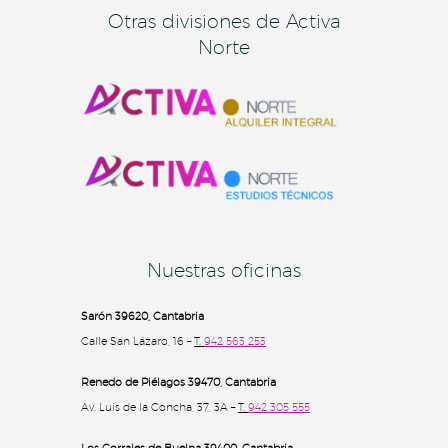
Otras divisiones de Activa
Norte
Nuestras oficinas
Sarón 39620, Cantabria
Calle San Lázaro, 16 –
T.
942 563 253
Renedo de Piélagos 39470, Cantabria
Av. Luis de la Concha, 37, 3A –
T.
942 305 555