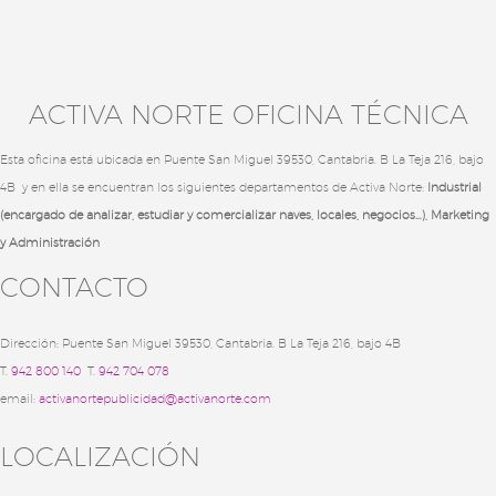
ACTIVA NORTE OFICINA TÉCNICA
Esta oficina está ubicada en Puente San Miguel 39530, Cantabria. B La Teja 216, bajo
4B y en ella se encuentran los siguientes departamentos de Activa Norte:
Industrial
(encargado de analizar, estudiar y comercializar naves, locales, negocios…),
Marketing
y
Administración
CONTACTO
Dirección: Puente San Miguel 39530, Cantabria. B La Teja 216, bajo 4B
T.
942 800 140
T.
942 704 078
email:
activanortepublicidad@activanorte.com
LOCALIZACIÓN