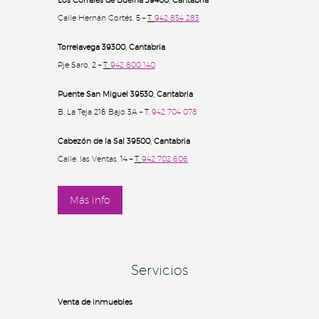
Los Corrales de Buelna 39400
, Cantabria
Calle Hernán Cortés, 5 –
T.
942 834 283
Torrelavega 39300
, Cantabria
Pje Saro, 2 –
T.
942 800 140
Puente San Miguel 39530, Cantabria
B. La Teja 216 Bajo 3A – T.
942 704 078
Cabezón de la Sal 39500
, Cantabria
Calle. las Ventas, 14 –
T.
942 702 606
Más info
Servicios
Venta de inmuebles