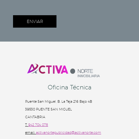
Oficina Técnica
Puente San Miguel, B. La Teja 216 Bajo 4B
39530 PUENTE SAN MIGUEL
CANTABRIA
T.
942 704 078
email:
activanortepublicidad@activanorte.com