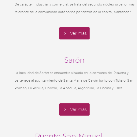
De carácter industrial y comercial, se trata del segundo núcleo urbano más
relevante de la comunidad autónoma por detrás de la capital, Santander.
5
Ver más
Sarón
La localidad de Sarón se encuentra situada en la comarca del Pisuena y
pertenece al ayuntamiento de Santa Maria de Cayón junto con Totero, San
Roman, La Penilla, Lloreda, La Abadilla, Argomilla, La Encina y Esles.
5
Ver más
Puente San Miguel