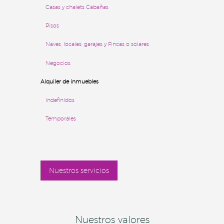
Casas y chalets
Cabañas
Pisos
Naves, locales, garajes y Fincas o solares
Negocios
Alquiler de inmuebles
Indefinidos
Temporales
Nuestros servicios
Nuestros valores