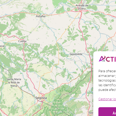
Para ofrece
almacenar y
tecnologías
las identifi
puede afect
Gestionar lo
A