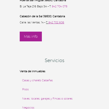
Puente San Miguel 39530, Cantabria
B. La Teja 216 Bajo 3A – T.
942 704 078
Cabezón de la Sal 39500
, Cantabria
Calle. las Ventas, 14 –
T.
942 702 606
Más info
Servicios
Venta de inmuebles
Casas y chalets
Cabañas
Pisos
Naves, locales, garajes y Fincas o solares
Negocios