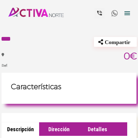


Compartir
0€
Ref:
Características
Descripción
Dirección
Detalles