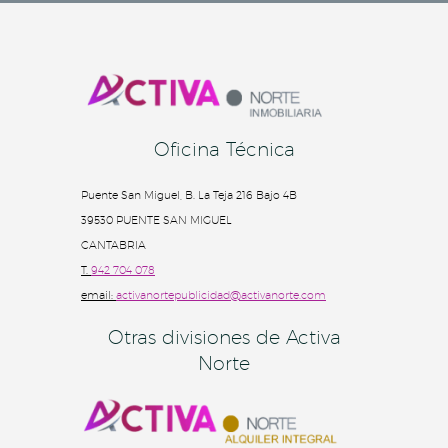
Oficina Técnica
Puente San Miguel, B. La Teja 216 Bajo 4B
39530 PUENTE SAN MIGUEL
CANTABRIA
T.
942 704 078
email:
activanortepublicidad@activanorte.com
Otras divisiones de Activa
Norte