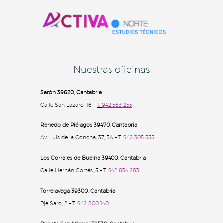
Nuestras oficinas
Sarón 39620, Cantabria
Calle San Lázaro, 16 –
T.
942 563 253
Renedo de Piélagos 39470, Cantabria
Av. Luis de la Concha, 37, 3A –
T.
942 305 555
Los Corrales de Buelna 39400
, Cantabria
Calle Hernán Cortés, 5 –
T.
942 834 283
Torrelavega 39300
, Cantabria
Pje Saro, 2 –
T.
942 800 140