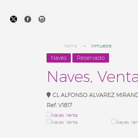




Home
inmueble
Naves
Reservado
Naves, Vent
CL ALFONSO ALVAREZ MIRAN
Ref:
V1817