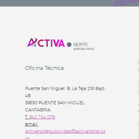
Oficina Técnica
Puente San Miguel, B. La Teja 216 Bajo
4B
39530 PUENTE SAN MIGUEL
CANTABRIA
T.
942 704 078
email:
activanortepublicidad@activanorte.co
m