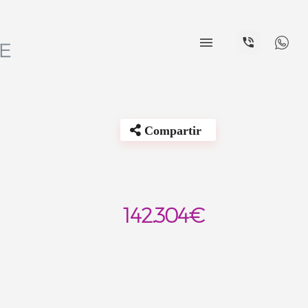


Compartir
142.304€