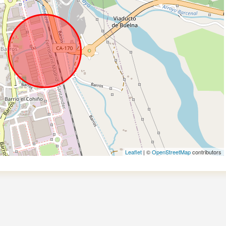
Leaflet
| ©
OpenStreetMap
contributors