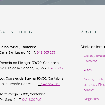
Nuestras oficinas
Servicios
Venta de inmu
Sarón 39620, Cantabria
Calle San Lázaro, 16 –
T.
942 563 253
Casas y chale
Cabañas
Renedo de Piélagos 39470, Cantabria
Av. Luis de la Concha, 37, 3A –
T.
942 305 555
Pisos
Los Corrales de Buelna 39400
, Cantabria
Naves, locales
Calle Hernán Cortés, 5 –
T.
942 834 283
garajes y Finc
solares
Torrelavega 39300
, Cantabria
Negocios
Pje Saro, 2 –
T.
942 800 140