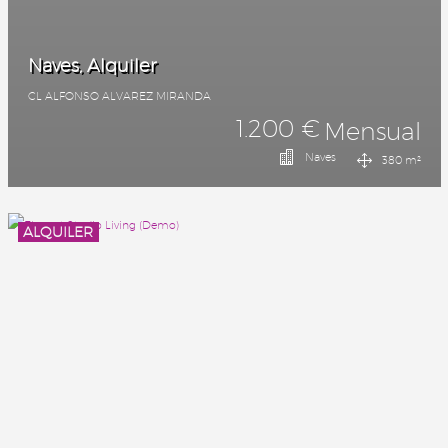
Naves, Alquiler
CL ALFONSO ALVAREZ MIRANDA
1.200 €
Mensual
Naves
380 m²
ALQUILER