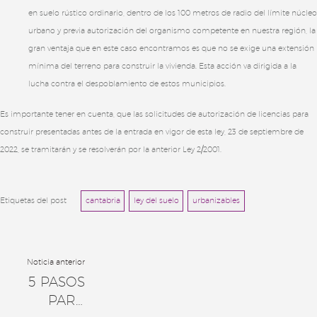
en suelo rústico ordinario, dentro de los 100 metros de radio del límite núcleo
urbano y previa autorización del organismo competente en nuestra región, la
gran ventaja que en este caso encontramos es que no se exige una extensión
mínima del terreno para construir la vivienda. Esta acción va dirigida a la
lucha contra el despoblamiento de estos municipios.
Es importante tener en cuenta, que las solicitudes de autorización de licencias para
construir presentadas antes de la entrada en vigor de esta ley, 23 de septiembre de
2022, se tramitarán y se resolverán por la anterior Ley 2/2001.
Etiquetas del post
cantabria
ley del suelo
urbanizables
Navegación
Noticia anterior
5 PASOS
de
PARA