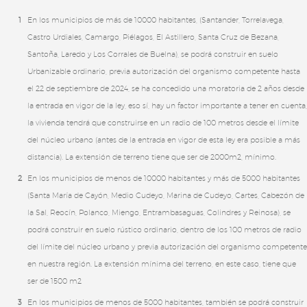
En los municipios de más de 10000 habitantes, (Santander, Torrelavega,
Castro Urdiales, Camargo, Piélagos, El Astillero, Santa Cruz de Bezana,
Santoña, Laredo y Los Corrales de Buelna), se podrá construir en suelo
Urbanizable ordinario, previa autorización del organismo competente hasta
el 22 de septiembre de 2024, se ha concedido una moratoria de 2 años desde
la entrada en vigor de la ley, eso sí, hay un factor importante a tener en cuenta,
la vivienda tendrá que construirse en un radio de 100 metros desde el límite
del núcleo urbano (antes de la entrada en vigor de esta ley era posible a más
distancia). La extensión de terreno tiene que ser de 2000m2, mínimo.
En los municipios de menos de 10000 habitantes y más de 5000 habitantes
(Santa María de Cayón, Medio Cudeyo, Marina de Cudeyo, Cartes, Cabezón de
la Sal, Reocín, Polanco, Miengo, Entrambasaguas, Colindres y Reinosa), se
podrá construir en suelo rústico ordinario, dentro de los 100 metros de radio
del límite del núcleo urbano y previa autorización del organismo competente
en nuestra región. La extensión mínima del terreno, en este caso, tiene que
ser de 1500 m2
En los municipios de menos de 5000 habitantes, también se podrá construir