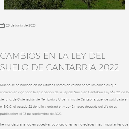
28 de junio de 2023
CAMBIOS EN LA LEY DEL
SUELO DE CANTABRIA 2022
Mucho se ha hablado en los últimos meses de verano sobre los cambios que
entrarán en vigor con la aprobación de la Ley del Suelo en Cantabria, Ley 5/2022, de 15
de julio, de Ordenación del Territorio y Urbanismo de Cantabria, que fue publicada en
el B.O.C. el pasado 22 de julio y entrará en vigor 2 meses después del día de su
publicación, el 23 de septiembre de 2022.
Iremos desgranando en sucesivas publicaciones las novedades más importantes que